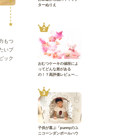
ターぬりえ
ト
2
力もつ
たいプ
ピック
おむつケーキの値段によ
ってどんな差がある
の！？高評価レビュー...
3
子供が喜ぶ「punnyのユ
ニコーンダンボールハウ