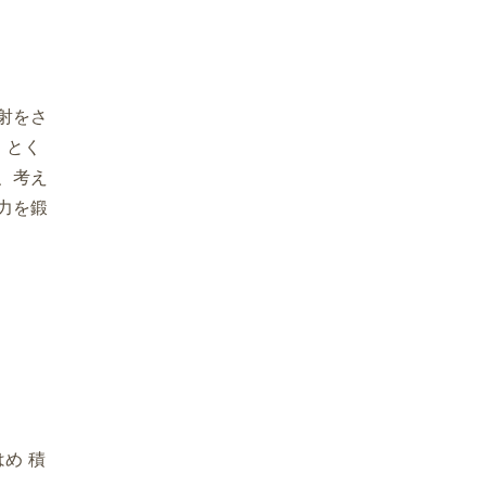
射をさ
。とく
、考え
力を鍛
め 積