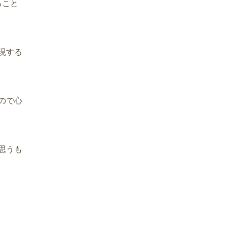
ること
現する
ので心
思うも