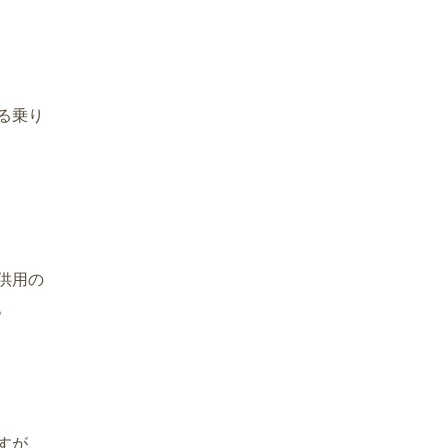
る乗り
供用の
。
すが、