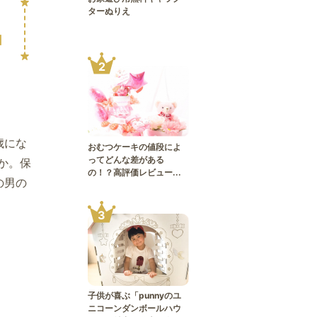
ターぬりえ
日
2
歳にな
おむつケーキの値段によ
ってどんな差がある
か。保
の！？高評価レビュー...
の男の
3
子供が喜ぶ「punnyのユ
ニコーンダンボールハウ