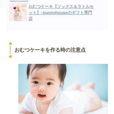
punny.house
おむつケーキ【ソックス＆ラトルセ
ット】-punnyhouseのギフト専門
店
おむつケーキを作る時の注意点